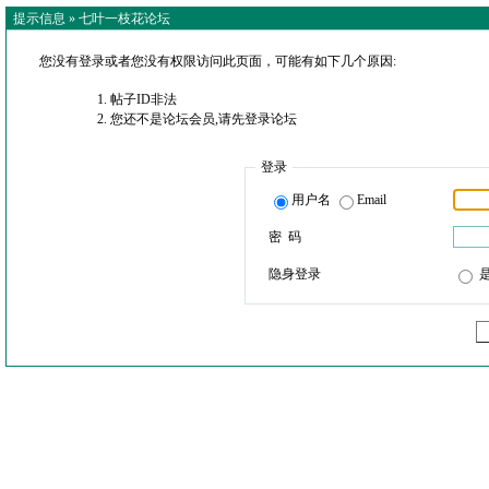
提示信息 »
七叶一枝花论坛
您没有登录或者您没有权限访问此页面，可能有如下几个原因:
帖子ID非法
您还不是论坛会员,请先登录论坛
登录
用户名
Email
密 码
隐身登录