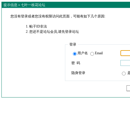
提示信息 »
七叶一枝花论坛
您没有登录或者您没有权限访问此页面，可能有如下几个原因:
帖子ID非法
您还不是论坛会员,请先登录论坛
登录
用户名
Email
密 码
隐身登录