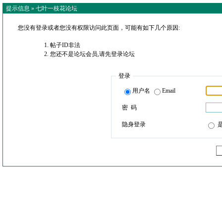
提示信息 »
七叶一枝花论坛
您没有登录或者您没有权限访问此页面，可能有如下几个原因:
帖子ID非法
您还不是论坛会员,请先登录论坛
登录
用户名
Email
密 码
隐身登录