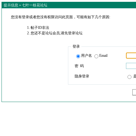
提示信息 »
七叶一枝花论坛
您没有登录或者您没有权限访问此页面，可能有如下几个原因:
帖子ID非法
您还不是论坛会员,请先登录论坛
登录
用户名
Email
密 码
隐身登录