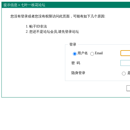
提示信息 »
七叶一枝花论坛
您没有登录或者您没有权限访问此页面，可能有如下几个原因:
帖子ID非法
您还不是论坛会员,请先登录论坛
登录
用户名
Email
密 码
隐身登录