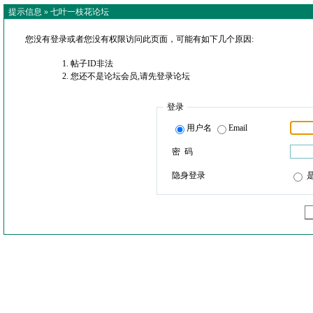
提示信息 »
七叶一枝花论坛
您没有登录或者您没有权限访问此页面，可能有如下几个原因:
帖子ID非法
您还不是论坛会员,请先登录论坛
登录
用户名
Email
密 码
隐身登录